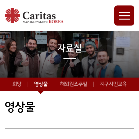
자료실
희망
영상물
해외원조주일
지구시민교육
영상물