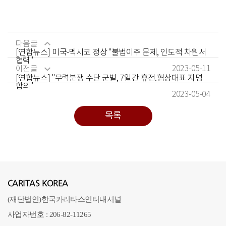
다음글
[연합뉴스] 미국-멕시코 정상 "불법이주 문제, 인도적 차원서
협력"
2023-05-11
이전글
[연합뉴스] "무력분쟁 수단 군벌, 7일간 휴전.협상대표 지명
합의"
2023-05-04
목록
CARITAS KOREA
(재단법인)한국카리타스인터내셔널
사업자번호 : 206-82-11265