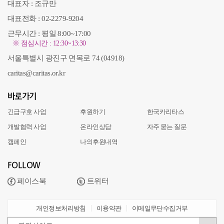
대표자 : 조규만
대표전화 : 02-2279-9204
근무시간 : 평일 8:00~17:00
※ 점심시간 : 12:30~13:30
서울특별시 광진구 면목로 74 (04918)
caritas@caritas.or.kr
바로가기
긴급구호 사업
후원하기
한국카리타스
개발협력 사업
온라인상담
자주 묻는 질문
캠페인
나의후원내역
FOLLOW
페이스북
트위터
개인정보처리방침
이용약관
이메일무단수집거부