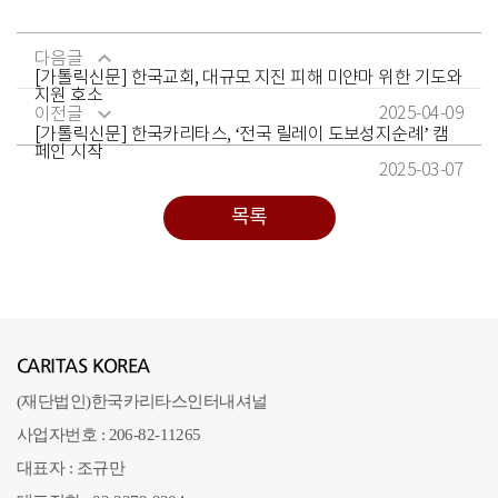
다음글
[가톨릭신문] 한국교회, 대규모 지진 피해 미얀마 위한 기도와
지원 호소
2025-04-09
이전글
[가톨릭신문] 한국카리타스, ‘전국 릴레이 도보성지순례’ 캠
페인 시작
2025-03-07
목록
CARITAS KOREA
(재단법인)한국카리타스인터내셔널
사업자번호 : 206-82-11265
대표자 : 조규만