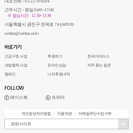
대표전화 : 02-2279-9204
근무시간 : 평일 8:00~17:00
※ 점심시간 : 12:30~13:30
서울특별시 광진구 면목로 74 (04918)
caritas@caritas.or.kr
바로가기
긴급구호 사업
후원하기
한국카리타스
개발협력 사업
온라인상담
자주 묻는 질문
캠페인
나의후원내역
FOLLOW
페이스북
트위터
개인정보처리방침
이용약관
이메일무단수집거부