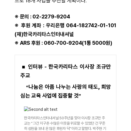
으로 18개 사업을 추진할 계획이다.
※ 문의 : 02-2279-9204
※ 후원 계좌 : 우리은행 064-182742-01-101
(재)한국카리타스인터내셔널
※ ARS 후원 : 060-700-9204(1통 5000원)
■ 인터뷰 - 한국카리타스 이사장 조규만
주교
“나눔은 아픔 나누는 사랑의 태도, 희망
심는 교육 사업에 집중할 것”
한국카리타스인터내셔널 50주년을 맞아 이사장 조규만 주
교는 “그간 지구촌 수많은 이웃을 위로할 수 있었던 건 꾸준
히 성원을 보내 온 많은 후원자 덕”이라고 말했다. 박주현 기