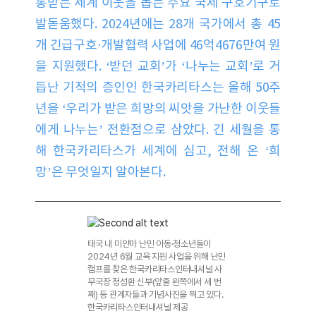
통받는 세계 이웃을 돕는 주요 국제 구호기구로
발돋움했다. 2024년에는 28개 국가에서 총 45
개 긴급구호·개발협력 사업에 46억4676만여 원
을 지원했다. ‘받던 교회’가 ‘나누는 교회’로 거
듭난 기적의 증인인 한국카리타스는 올해 50주
년을 ‘우리가 받은 희망의 씨앗을 가난한 이웃들
에게 나누는’ 전환점으로 삼았다. 긴 세월을 통
해 한국카리타스가 세계에 심고, 전해 온 ‘희
망’은 무엇일지 알아본다.
태국 내 미얀마 난민 아동·청소년들이
2024년 6월 교육 지원 사업을 위해 난민
캠프를 찾은 한국카리타스인터내셔널 사
무국장 정성환 신부(앞줄 왼쪽에서 세 번
째) 등 관계자들과 기념사진을 찍고 있다.
한국카리타스인터내셔널 제공